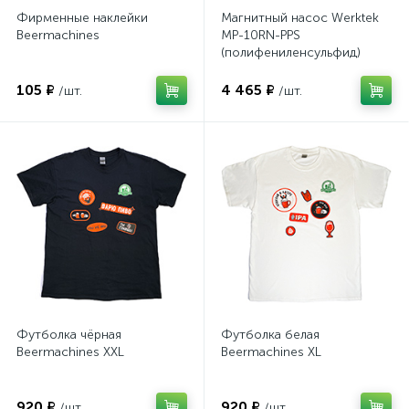
Фирменные наклейки
Магнитный насос Werktek
Beermachines
MP-10RN-PPS
(полифениленсульфид)
105 ₽
4 465 ₽
/шт.
/шт.
Футболка чёрная
Футболка белая
Beermachines XXL
Beermachines XL
920 ₽
920 ₽
/шт.
/шт.