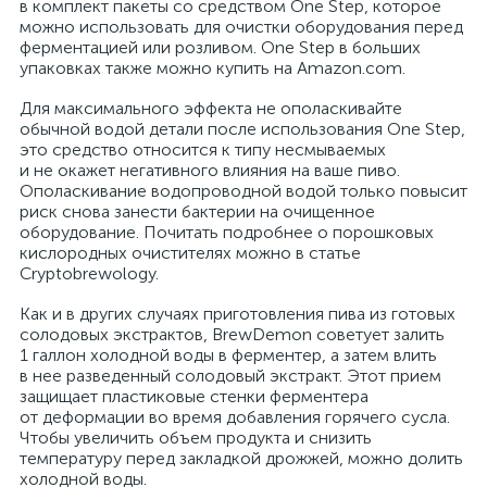
в комплект пакеты со средством One Step, которое
можно использовать для очистки оборудования перед
ферментацией или розливом. One Step в больших
упаковках также можно купить на Amazon.com.
Для максимального эффекта не ополаскивайте
обычной водой детали после использования One Step,
это средство относится к типу несмываемых
и не окажет негативного влияния на ваше пиво.
Ополаскивание водопроводной водой только повысит
риск снова занести бактерии на очищенное
оборудование. Почитать подробнее о порошковых
кислородных очистителях можно в статье
Cryptobrewology.
Как и в других случаях приготовления пива из готовых
солодовых экстрактов, BrewDemon советует залить
1 галлон холодной воды в ферментер, а затем влить
в нее разведенный солодовый экстракт. Этот прием
защищает пластиковые стенки ферментера
от деформации во время добавления горячего сусла.
Чтобы увеличить объем продукта и снизить
температуру перед закладкой дрожжей, можно долить
холодной воды.