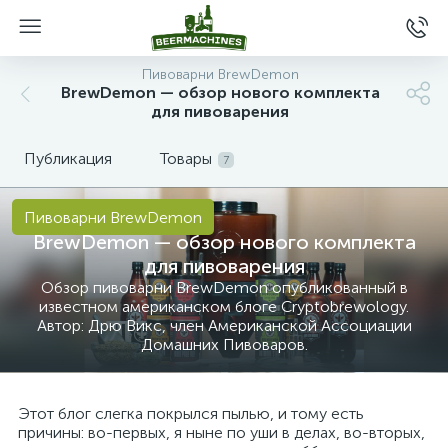
Пивоварни BrewDemon
BrewDemon — обзор нового комплекта
для пивоварения
Публикация
Товары
7
Пивоварни BrewDemon
BrewDemon — обзор нового комплекта
для пивоварения
Обзор пивоварни BrewDemon опубликованный в
известном американском блоге Cryptobrewology.
Автор: Дрю Викс, член Американской Ассоциации
Домашних Пивоваров.
Этот блог слегка покрылся пылью, и тому есть
причины: во-первых, я ныне по уши в делах,
во-вторых
,