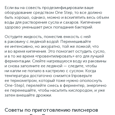
Если вы на совесть продезинфицировали ваше
оборудование средством One Step, то все должно
быть хорошо, однако, можно и вскипятить весь объем
воды для растворения сусла и сахаров. Кипячение
здорово уменьшает риск попадания бактерий.
Остудите жидкость, поместив емкость с ней
в раковину с ледяной водой. Перемешивайте
ее интенсивно, но аккуратно, той же ложкой, что
и во время кипячения. Это помогает остудить сусло,
и в то же время «провентилировать» его для лучшей
ферментации. Слейте нагревшуюся воду из раковины
и снова заполните ее ледяной — следите, чтобы
ни капли не попало в кастрюлю с суслом. Когда
температура достаточно снизится (проверьте
ее термометром, который тоже нужно ополоснуть
One-Step), перелейте смесь в ферментер, энергично
ее перемешайте, чтобы насытить кислородом, и уже
затем вмешайте дрожжи.
Советы по приготовлению пилснеров