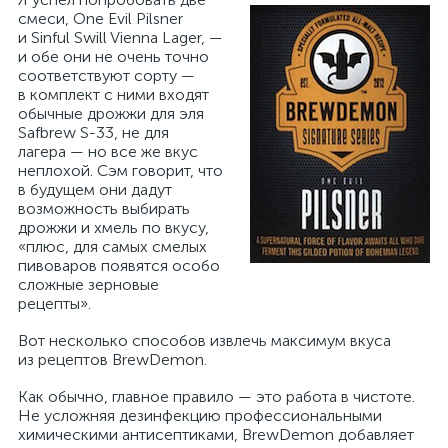
смеси, One Evil Pilsner
и Sinful Swill Vienna Lager, —
и обе они не очень точно
соответствуют сорту —
в комплект с ними входят
обычные дрожжи для эля
Safbrew S-33, не для
лагера — но все же вкус
неплохой. Сэм говорит, что
в будущем они дадут
возможность выбирать
дрожжи и хмель по вкусу,
«плюс, для самых смелых
пивоваров появятся особо
сложные зерновые
рецепты».
Вот несколько способов извлечь максимум вкуса
из рецептов BrewDemon.
Как обычно, главное правило — это работа в чистоте.
Не усложняя дезинфекцию профессиональными
химическими антисептиками, BrewDemon добавляет