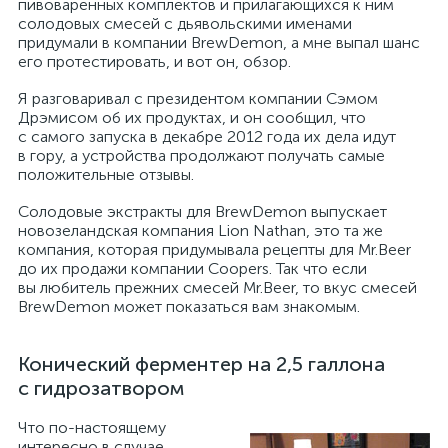
пивоваренных комплектов и прилагающихся к ним
солодовых смесей с дьявольскими именами
придумали в компании BrewDemon, а мне выпал шанс
его протестировать, и вот он, обзор.
Я разговаривал с президентом компании Сэмом
Дрэмисом об их продуктах, и он сообщил, что
с самого запуска в декабре 2012 года их дела идут
в гору, а устройства продолжают получать самые
положительные отзывы.
Солодовые экстракты для BrewDemon выпускает
новозеландская компания Lion Nathan, это та же
компания, которая придумывала рецепты для Mr.Beer
до их продажи компании Coopers. Так что если
вы любитель прежних смесей Mr.Beer, то вкус смесей
BrewDemon может показаться вам знакомым.
Конический ферментер на 2,5 галлона
с гидрозатвором
Что по-настоящему
интересно в случае