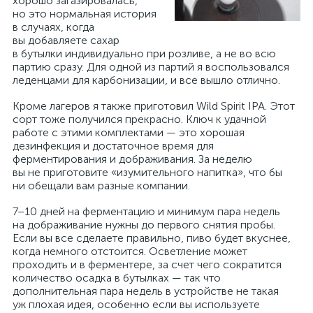
хорошо загазировалась,
но это нормальная история
в случаях, когда
вы добавляете сахар
в бутылки индивидуально при розливе, а не во всю
партию сразу. Для одной из партий я воспользовался
леденцами для карбонизации, и все вышло отлично.
Кроме лагеров я также приготовил Wild Spirit IPA. Этот
сорт тоже получился прекрасно. Ключ к удачной
работе с этими комплектами — это хорошая
дезинфекция и достаточное время для
ферментирования и дображивания. За неделю
вы не приготовите «изумительного напитка», что бы
ни обещали вам разные компании.
7–10 дней на ферментацию и минимум пара недель
на дображивание нужны до первого снятия пробы.
Если вы все сделаете правильно, пиво будет вкуснее,
когда немного отстоится. Осветление может
проходить и в ферментере, за счет чего сократится
количество осадка в бутылках — так что
дополнительная пара недель в устройстве не такая
уж плохая идея, особенно если вы используете