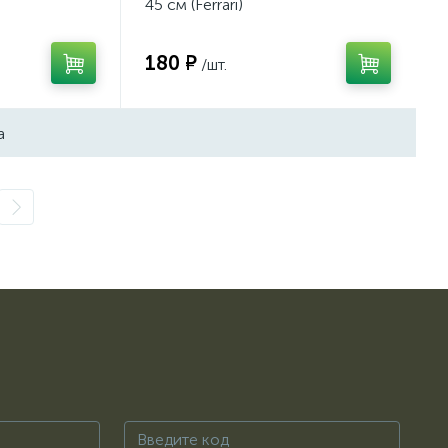
45 см (Ferrari)
180 ₽
/шт.
а