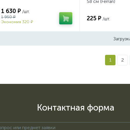
58 см (Ferrari)
1 630 ₽
/шт.
1 950 ₽
225 ₽
/шт.
Экономия 320 ₽
Загрузк
1
2
Контактная форма