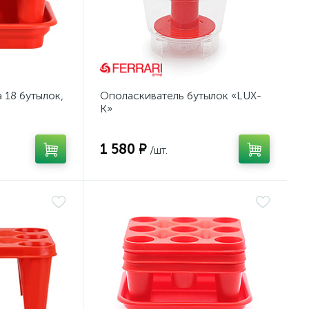
 18 бутылок,
Ополаскиватель бутылок «LUX-
K»
1 580 ₽
/шт.