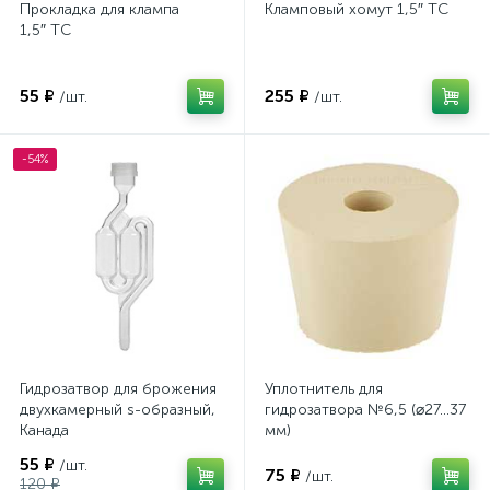
Прокладка для клампа
Кламповый хомут 1,5″ TC
1,5″ TC
55 ₽
255 ₽
/шт.
/шт.
-54%
Гидрозатвор для брожения
Уплотнитель для
двухкамерный s-образный,
гидрозатвора №6,5 (⌀27…37
Канада
мм)
55 ₽
/шт.
75 ₽
/шт.
120 ₽