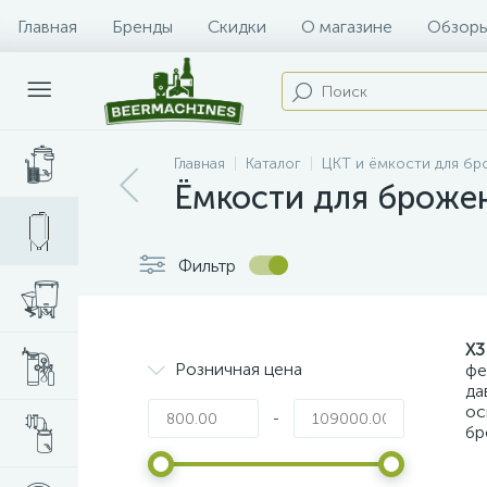
Главная
Бренды
Скидки
О магазине
Обзоры
Главная
Каталог
ЦКТ и ёмкости для б
Ёмкости для брожен
Фильтр
X3
Розничная цена
фе
да
ос
-
бр