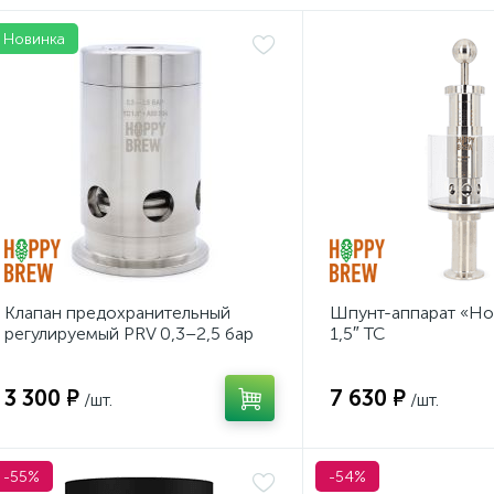
Новинка
Клапан предохранительный
Шпунт-аппарат «Ho
регулируемый PRV 0,3–2,5 бар
1,5″ TC
«Hoppy Brew», 1,5″TC
3 300 ₽
7 630 ₽
/шт.
/шт.
-55%
-54%