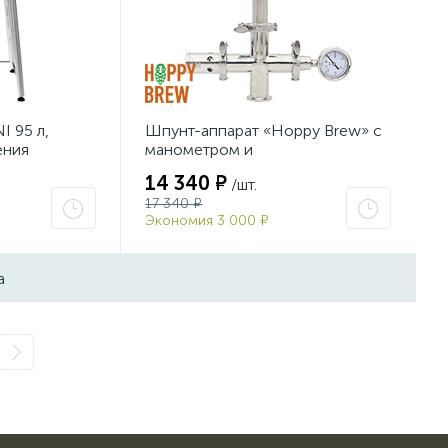
I 95 л,
Шпунт-аппарат «Hoppy Brew» с
ения
манометром и
предохранительным клапаном,
14 340 ₽
/шт.
1,5″ TC
17 340 ₽
Экономия 3 000 ₽
а