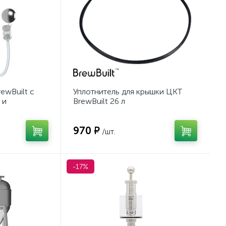
ewBuilt с
Уплотнитель для крышки ЦКТ
 и
BrewBuilt 26 л
970 ₽
/шт.
-17%