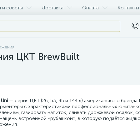
 и советы
Доставка
Оплата
Контакты
рожения
ия ЦКТ BrewBuilt
 Uni
— серия ЦКТ (26, 53, 95 и 144 л) американского бренд
рментеры с характеристиками профессиональных юнитанко
влением, газировать напиток, сливать дрожжевой осадок, 
нащены встроенной «рубашкой», в которую подаётся жидк
ожения.