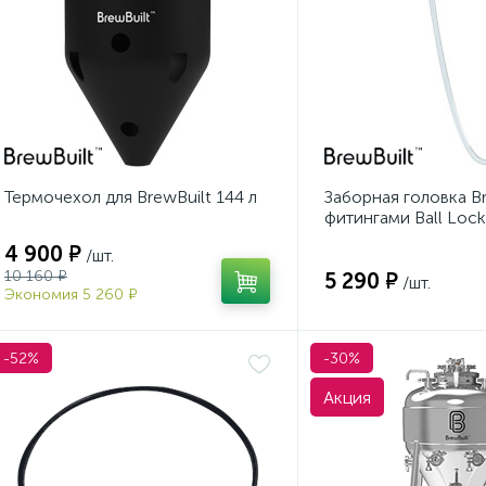
Термочехол для BrewBuilt 144 л
Заборная головка Br
фитингами Ball Lock
поплавком
4 900 ₽
/шт.
10 160 ₽
5 290 ₽
/шт.
Экономия 5 260 ₽
-52%
-30%
Акция