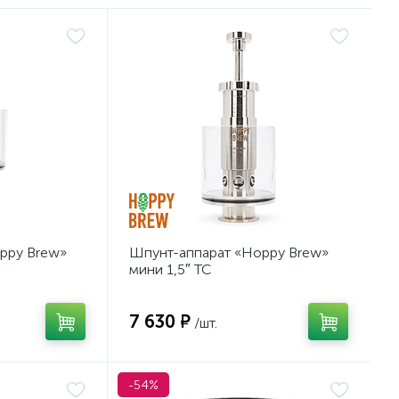
ppy Brew»
Шпунт-аппарат «Hoppy Brew»
мини 1,5″ TC
7 630 ₽
/шт.
-54%