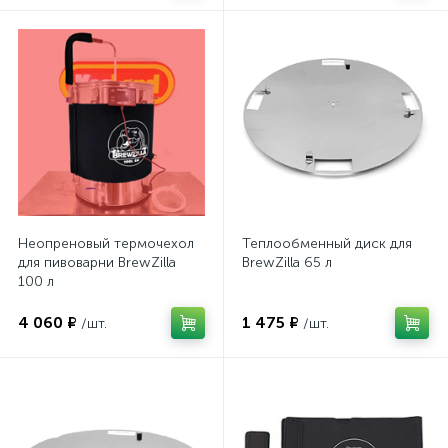
Неопреновый термочехол
Теплообменный диск для
для пивоварни BrewZilla
BrewZilla 65 л
100 л
4 060 ₽
1 475 ₽
/шт.
/шт.