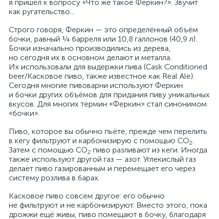
я пришёл к вопросу «Что же такое Феркин?». Звучит
как ругательство...
Строго говоря, Феркин — это определённый объём
бочки, равный ¼ барреля или 10,8 галлонов (40,9 л).
Бочки изначально производились из дерева,
но сегодня их в основном делают и металла.
Их использовали для выдержки пива (Cask Conditioned
beer/Касковое пиво, также известное как Real Ale).
Сегодня многие пивоварни используют Феркин
и бочки других объёмов для придания пиву уникальных
вкусов. Для многих термин «Феркин» стал синонимом
«бочки».
Пиво, которое вы обычно пьёте, прежде чем перелить
в кегу фильтруют и карбонизирую с помощью CO
.
2
Затем с помощью CO
пиво разливают из кеги. Иногда
2
также используют другой газ — азот. Углекислый газ
делает пиво газированным и перемещает его через
систему розлива в барах.
Касковое пиво совсем другое: его обычно
не фильтруют и не карбонизируют. Вместо этого, пока
дрожжи ещё живы, пиво помещают в бочку, благодаря