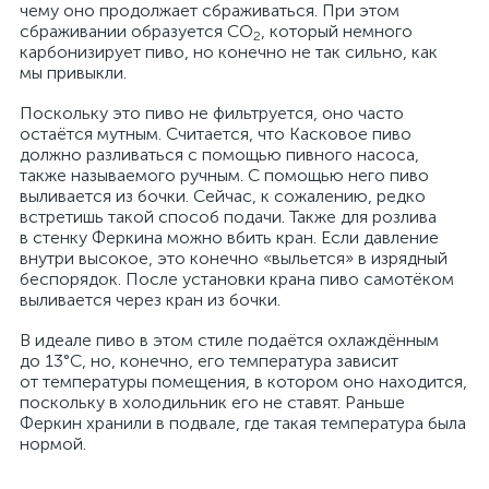
чему оно продолжает сбраживаться. При этом
сбраживании образуется CO
, который немного
2
карбонизирует пиво, но конечно не так сильно, как
мы привыкли.
Поскольку это пиво не фильтруется, оно часто
остаётся мутным. Считается, что Касковое пиво
должно разливаться с помощью пивного насоса,
также называемого ручным. С помощью него пиво
выливается из бочки. Сейчас, к сожалению, редко
встретишь такой способ подачи. Также для розлива
в стенку Феркина можно вбить кран. Если давление
внутри высокое, это конечно «выльется» в изрядный
беспорядок. После установки крана пиво самотёком
выливается через кран из бочки.
В идеале пиво в этом стиле подаётся охлаждённым
до 13°С, но, конечно, его температура зависит
от температуры помещения, в котором оно находится,
поскольку в холодильник его не ставят. Раньше
Феркин хранили в подвале, где такая температура была
нормой.