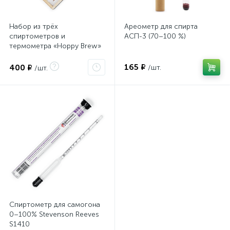
Набор из трёх
Ареометр для спирта
спиртометров и
АСП-3 (70–100 %)
термометра «Hoppy Brew»
в деревянном футляре
(кейсе)
165 ₽
400 ₽
/шт.
/шт.
Спиртометр для самогона
0–100% Stevenson Reeves
S1410