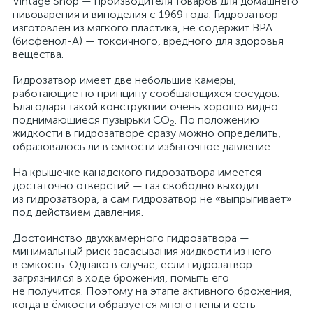
Vintage Shop — производителя товаров для домашнего
пивоварения и виноделия с 1969 года. Гидрозатвор
изготовлен из мягкого пластика, не содержит BPA
(бисфенол-А) — токсичного, вредного для здоровья
вещества.
Гидрозатвор имеет две небольшие камеры,
работающие по принципу сообщающихся сосудов.
Благодаря такой конструкции очень хорошо видно
поднимающиеся пузырьки CO
. По положению
2
жидкости в гидрозатворе сразу можно определить,
образовалось ли в ёмкости избыточное давление.
На крышечке канадского гидрозатвора имеется
достаточно отверстий — газ свободно выходит
из гидрозатвора, а сам гидрозатвор не «выпрыгивает»
под действием давления.
Достоинство двухкамерного гидрозатвора —
минимальный риск засасывания жидкости из него
в ёмкость. Однако в случае, если гидрозатвор
загрязнился в ходе брожения, помыть его
не получится. Поэтому на этапе активного брожения,
когда в ёмкости образуется много пены и есть