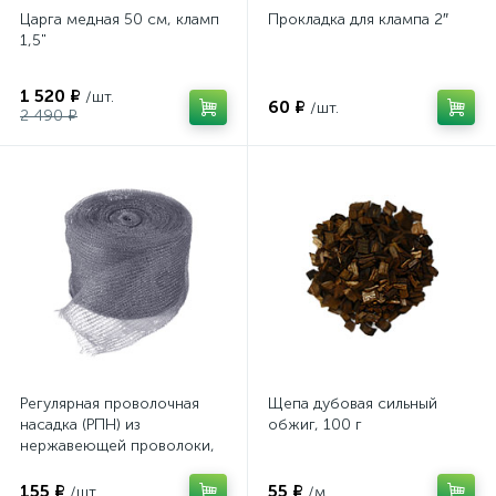
Царга медная 50 см, кламп
Прокладка для клампа 2″
1,5"
1 520 ₽
/шт.
60 ₽
/шт.
2 490 ₽
Регулярная проволочная
Щепа дубовая сильный
насадка (РПН) из
обжиг, 100 г
нержавеющей проволоки,
40 см
155 ₽
55 ₽
/шт.
/м