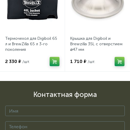
Термочехол для Digiboil 65
Крышка для Digiboil и
л и BrewZilla 65 л 3-го
Brewzilla 35L с отверстием
поколения
⌀47 мм
2 330 ₽
1 710 ₽
/шт.
/шт.
Контактная форма