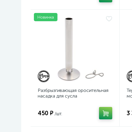
Новинка
Разбрызгивающая оросительная
Те
насадка для сусла
мо
450 ₽
3
/шт.