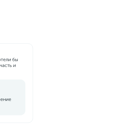
отели бы
часть и
ление