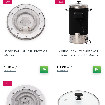
-76%
-37%
Запасной ТЭН для iBrew 20
Неопреновый термочехол к
Master
пивоварне iBrew 30 Master
990 ₽
1 120 ₽
/шт.
/шт.
4 170 ₽
1 790 ₽
-81%