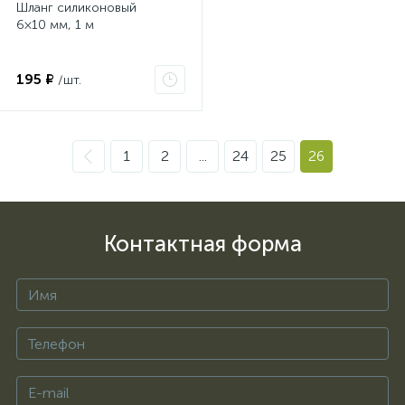
Шланг силиконовый
6×10 мм, 1 м
195 ₽
/шт.
1
2
...
24
25
26
Контактная форма