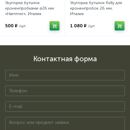
Укупорка бутылок
Укупорка бутылок Kelly для
кроненпробками ø26 мм
кроненпробок 26 мм,
«Hammer», Италия
Италия
500 ₽
1 080 ₽
/шт.
/шт.
Контактная форма