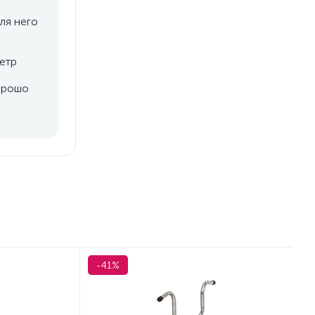
ля него
етр
орошо
-41%