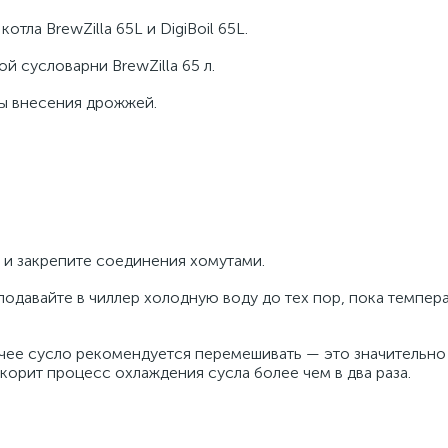
тла BrewZilla 65L и DigiBoil 65L.
 сусловарни BrewZilla 65 л.
ы внесения дрожжей.
 и закрепите соединения хомутами.
подавайте в чиллер холодную воду до тех пор, пока темпер
ячее сусло рекомендуется перемешивать — это значительно
скорит процесс охлаждения сусла более чем в два раза.