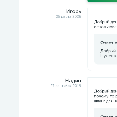
Игорь
25 марта 2026
Добрый ден
использова
Ответ м
Добрый д
Нужен ко
Надин
27 сентября 2019
Добрый день
почему-то р
шланг для н
Ответ м