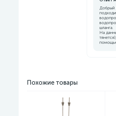
Добрый 
подходит
водопро
водопро
шланга.
На данн
тянется
помощью
Похожие товары