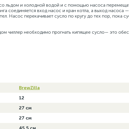
 со льдом и холодной водой и с помощью насоса перемещат
га соединяется вход насос и кран котла, а выход насоса — 
ел. Насос перекачивает сусло по кругу до тех пор, пока с
ьдом чиллер необходимо прогнать кипящее сусло— это обе
BrewZilla
12
27 см
27 см
45,5 см