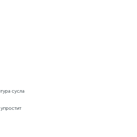
атура сусла
 упростит