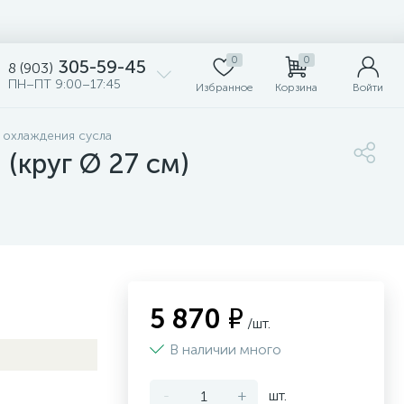
0
0
305-59-45
8 (903)
ПН–ПТ 9:00–17:45
Избранное
Корзина
Войти
 охлаждения сусла
 (круг Ø 27 см)
5 870 ₽
/шт.
В наличии много
-
+
шт.