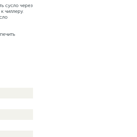
ь сусло через
к чиллеру.
усло
спечить