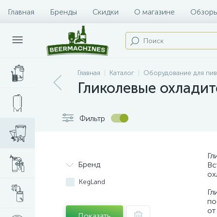
Главная
Бренды
Скидки
О магазине
Обзоры
Главная
Каталог
Оборудование для пи
Гликолевые охладит
Фильтр
Гл
Бренд
Вс
ох
KegLand
Гл
по
от
Показать