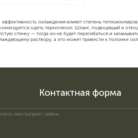
 эффективность охлаждения влияет степень теплоизолиро
комендуется одеть термочехол. Шланг, подводящий и отво
лстую стенку — тогда он не будет перегибаться и заламыва
лаждающему раствору, а это может привести к поломке охл
Контактная форма