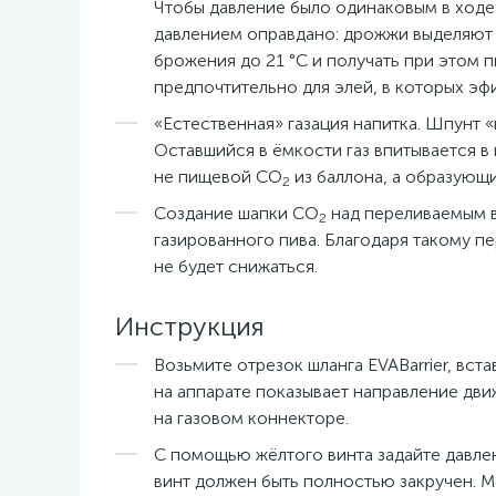
Чтобы давление было одинаковым в ходе
давлением оправдано: дрожжи выделяют 
брожения до 21 °С и получать при этом 
предпочтительно для элей, в которых эфи
«Естественная» газация напитка. Шпунт 
Оставшийся в ёмкости газ впитывается в
не пищевой СО
из баллона, а образующи
2
Создание шапки СО
над переливаемым в
2
газированного пива. Благодаря такому пе
не будет снижаться.
Инструкция
Возьмите отрезок шланга EVABarrier, вст
на аппарате показывает направление дв
на газовом коннекторе.
С помощью жёлтого винта задайте давле
винт должен быть полностью закручен. М