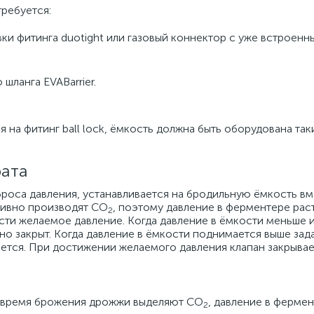
требуется:
вки фитинга duotight или газовый коннектор с уже встроен
ланга EVABarrier.
 на фитинг ball lock, ёмкость должна быть оборудована так
рата
роса давления, устанавливается на бродильную ёмкость в
тивно производят CO
, поэтому давление в ферментере раст
2
ости желаемое давление. Когда давление в ёмкости меньше 
но закрыт. Когда давление в ёмкости поднимается выше зад
ется. При достижении желаемого давления клапан закрывае
о время брожения дрожжи выделяют CO
, давление в фермен
2