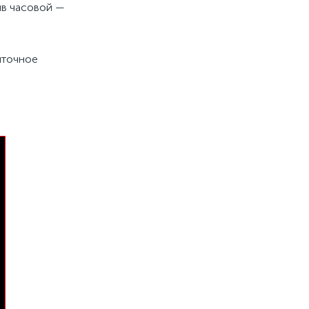
ив часовой —
ыточное