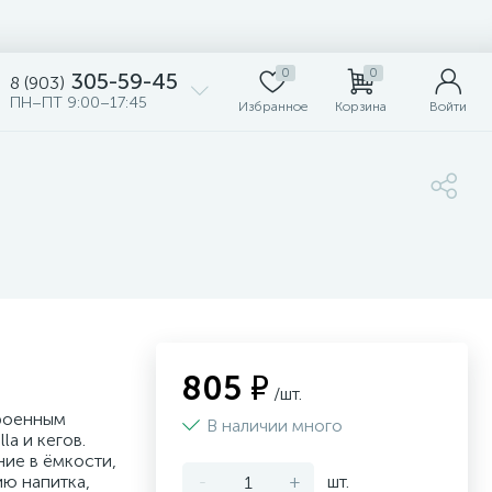
0
0
305-59-45
8 (903)
ПН–ПТ 9:00–17:45
Избранное
Корзина
Войти
805 ₽
/шт.
троенным
В наличии много
a и кегов.
ие в ёмкости,
ию напитка,
-
+
шт.