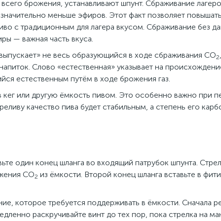
 всего брожения, устанавливают шпунт. Сбраживание лагер
значительно меньше эфиров. Этот факт позволяет повышат
пиво с традиционным для лагера вкусом. Сбраживание без д
ры — важная часть вкуса.
«выпускает» не весь образующийся в ходе сбраживания CO
2
 напиток. Слово «естественная» указывает на происхождени
йся естественным путём в ходе брожения газ.
 кег или другую ёмкость пивом. Это особенно важно при п
реливу качество пива будет стабильным, а степень его кар
авьте один конец шланга во входящий патрубок шпунта. Стре
ижения СО
из ёмкости. Второй конец шланга вставьте в фити
2
ние, которое требуется поддерживать в ёмкости. Сначала 
едленно раскручивайте винт до тех пор, пока стрелка на м