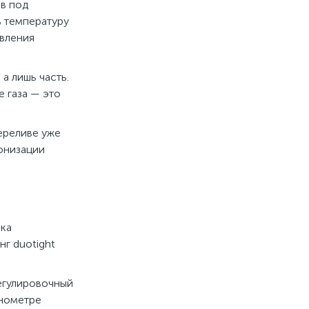
ов под
ь температуру
авления
, а лишь часть.
е газа — это
ереливе уже
бонизации
лка
нг duotight
регулировочный
анометре