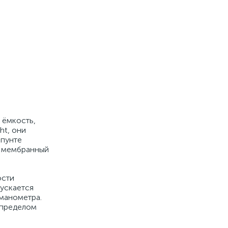
 ёмкость,
ht, они
шпунте
, мембранный
ости
ускается
 манометра.
 пределом