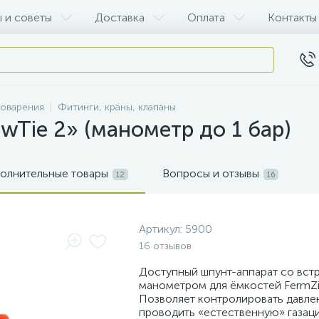
 и советы
Доставка
Оплата
Контакты
воварения
Фитинги, краны, клапаны
wTie 2» (манометр до 1 бар)
олнительные товары
Вопросы и отзывы
12
16
Артикул:
5900
16 отзывов
Доступный шпунт-аппарат со вс
манометром для ёмкостей FermZill
Позволяет контролировать давлен
проводить «естественную» газац