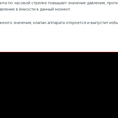
нта по часовой стрелке повышает значение давления, прот
авление в ёмкости в данный момент.
нного значения, клапан аппарата откроется и выпустит изб