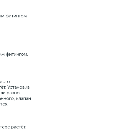
ным фитингом
им фитингом.
место
ёт. Установив
или равно
анного, клапан
тся.
тере растёт.