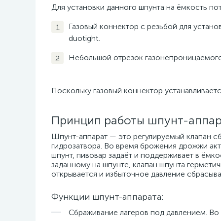
Для установки данного шпунта на ёмкость по
Газовый коннектор с резьбой для устано
duotight.
Небольшой отрезок газонепроницаемого ш
Поскольку газовый коннектор устанавливается
Принцип работы шпунт-аппа
Шпунт-аппарат — это регулируемый клапан сб
гидрозатвора. Во время брожения дрожжи ак
шпунт, пивовар задаёт и поддерживает в ёмк
заданному на шпунте, клапан шпунта герметич
открывается и избыточное давление сбрасыва
Функции шпунт-аппарата:
Сбраживание лагеров под давлением. В