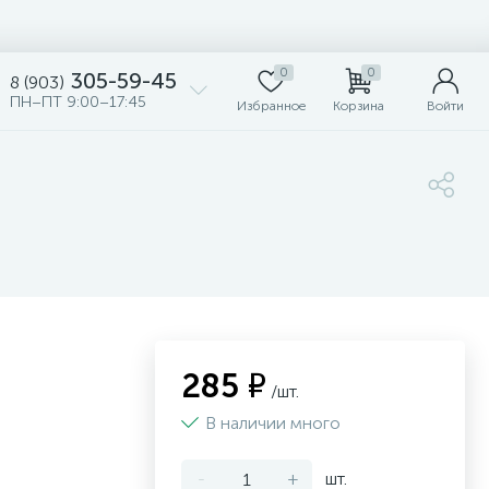
0
0
305-59-45
8 (903)
ПН–ПТ 9:00–17:45
Избранное
Корзина
Войти
285 ₽
/шт.
В наличии много
-
+
шт.