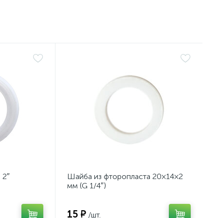
 2″
Шайба из фторопласта 20×14×2
мм (G 1/4″)
15 ₽
/шт.