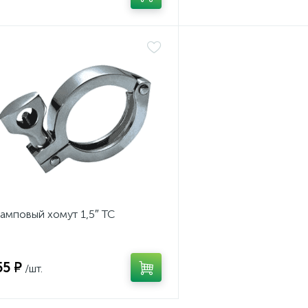
амповый хомут 1,5″ TC
55 ₽
/шт.