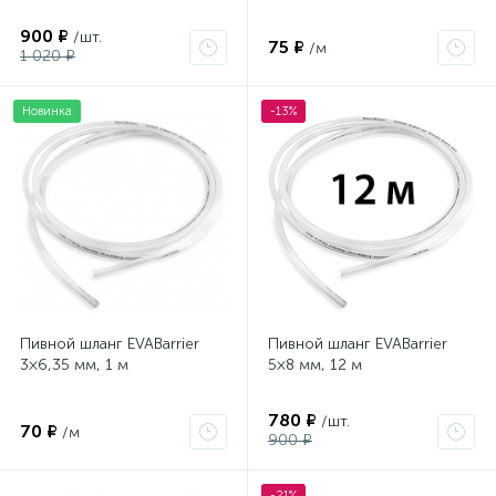
900 ₽
/шт.
75 ₽
/м
1 020 ₽
Новинка
-13%
Пивной шланг EVABarrier
Пивной шланг EVABarrier
3×6,35 мм, 1 м
5×8 мм, 12 м
780 ₽
/шт.
70 ₽
/м
900 ₽
-21%