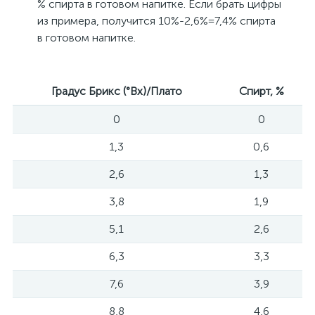
% спирта в готовом напитке. Если брать цифры
из примера, получится 10%-2,6%=7,4% спирта
в готовом напитке.
Градус Брикс (°Bx)/Плато
Спирт, %
0
0
1,3
0,6
2,6
1,3
3,8
1,9
5,1
2,6
6,3
3,3
7,6
3,9
8,8
4,6