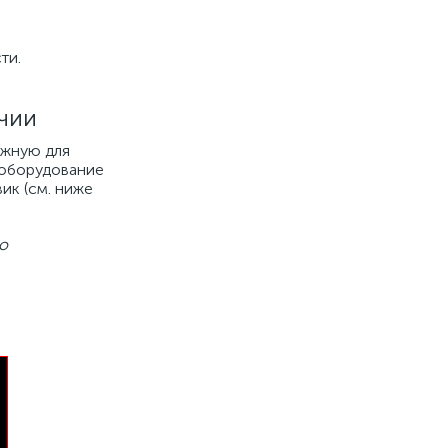
ти.
чии
ужную для
 оборудование
ик (см. ниже
о