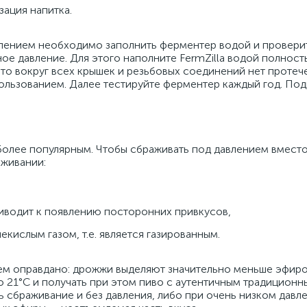
зация напитка.
влением необходимо заполнить ферментер водой и провери
ое давление. Для этого наполните FermZilla водой полность
 что вокруг всех крышек и резьбовых соединений нет протече
льзованием. Далее тестируйте ферментер каждый год. По
более популярным. Чтобы сбраживать под давлением вместо
аживании:
иводит к появлению посторонних привкусов,
кислым газом, т.е. является газированным.
ем оправдано: дрожжи выделяют значительно меньше эфиро
 21°С и получать при этом пиво с аутентичным традиционн
ь сбраживание и без давления, либо при очень низком давл