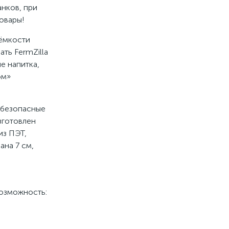
анков, при
овары!
 ёмкости
ать FermZilla
е напитка,
ом»
 безопасные
зготовлен
из ПЭТ,
ана 7 см,
возможность: