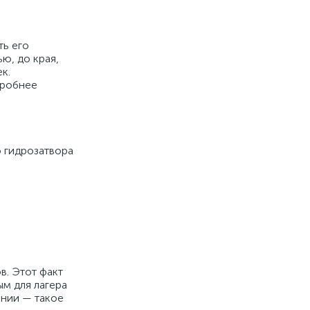
ть его
ю, до края,
к.
дробнее
 гидрозатвора
в. Этот факт
ым для лагера
ении — такое