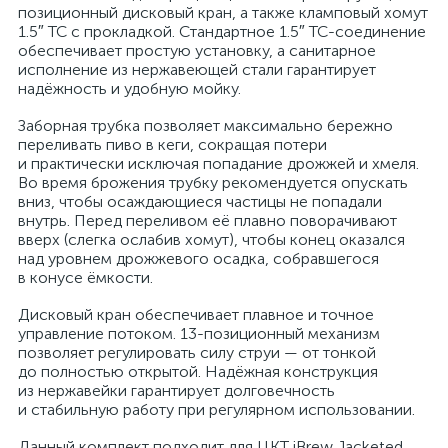
позиционный дисковый кран, а также кламповый хомут
1.5″ TC с прокладкой. Стандартное 1.5″ TC-соединение
обеспечивает простую установку, а санитарное
исполнение из нержавеющей стали гарантирует
надёжность и удобную мойку.
Заборная трубка позволяет максимально бережно
переливать пиво в кеги, сокращая потери
и практически исключая попадание дрожжей и хмеля.
Во время брожения трубку рекомендуется опускать
вниз, чтобы осаждающиеся частицы не попадали
внутрь. Перед переливом её плавно поворачивают
вверх (слегка ослабив хомут), чтобы конец оказался
над уровнем дрожжевого осадка, собравшегося
в конусе ёмкости.
Дисковый кран обеспечивает плавное и точное
управление потоком. 13-позиционный механизм
позволяет регулировать силу струи — от тонкой
до полностью открытой. Надёжная конструкция
из нержавейки гарантирует долговечность
и стабильную работу при регулярном использовании.
Данный комплект подходит для ЦКТ iBrew Jacketed