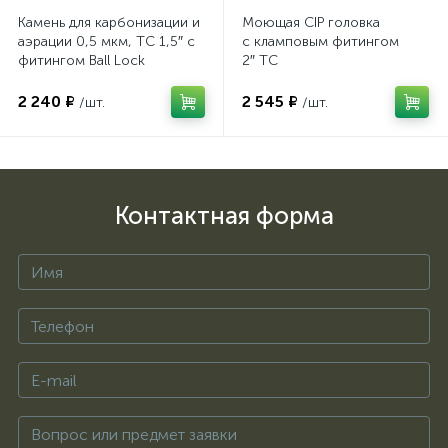
Камень для карбонизации и
Моющая CIP головка
аэрации 0,5 мкм, TC 1,5″ с
с кламповым фитингом
фитингом Ball Lock
2″ TC
2 240 ₽
2 545 ₽
/шт.
/шт.
Контактная форма