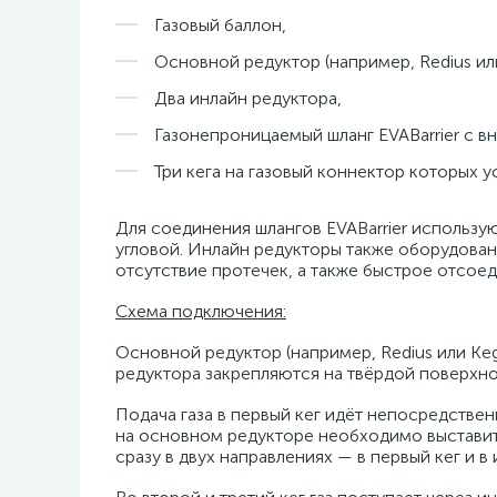
Газовый баллон,
Основной редуктор (например, Redius ил
Два инлайн редуктора,
Газонепроницаемый шланг EVABarrier с в
Три кега на газовый коннектор которых у
Для соединения шлангов EVABarrier использую
угловой. Инлайн редукторы также оборудова
отсутствие протечек, а также быстрое отсое
Схема подключения:
Основной редуктор (например, Redius или Keg
редуктора закрепляются на твёрдой поверхно
Подача газа в первый кег идёт непосредствен
на основном редукторе необходимо выставить 
сразу в двух направлениях — в первый кег и в