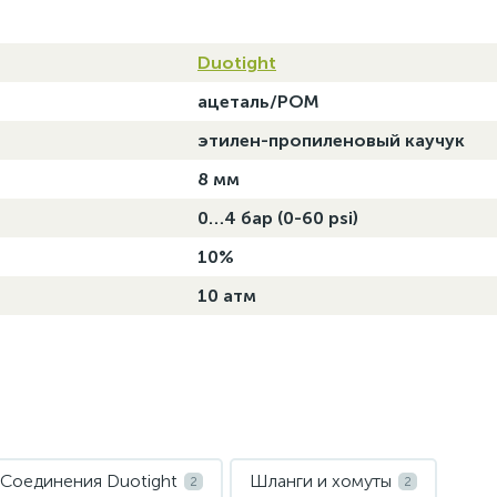
Duotight
ацеталь/POM
этилен-пропиленовый каучук
в
8 мм
0…4 бар (0-60 psi)
10%
10 атм
Соединения Duotight
Шланги и хомуты
2
2