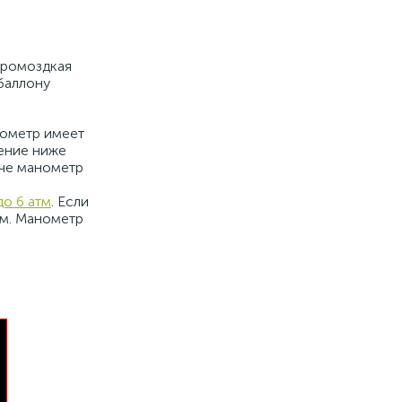
громоздкая
баллону
нометр имеет
ление ниже
аче манометр
о 6 атм
. Если
тм. Манометр