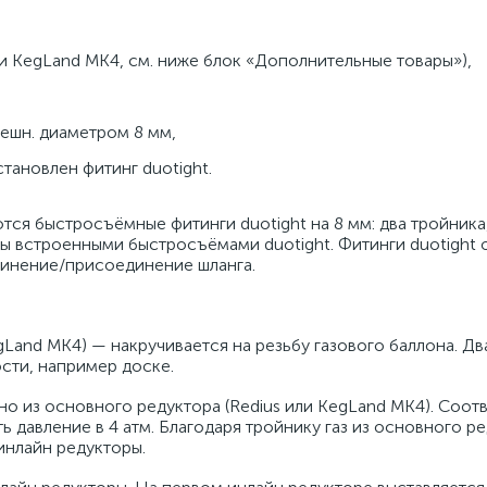
и KegLand MK4, см. ниже блок «Дополнительные товары»),
нешн. диаметром 8 мм,
становлен фитинг duotight.
тся быстросъёмные фитинги duotight на 8 мм: два тройника
ны встроенными быстросъёмами duotight. Фитинги duotight
динение/присоединение шланга.
Land MK4) — накручивается на резьбу газового баллона. Дв
сти, например доске.
но из основного редуктора (Redius или KegLand MK4). Соот
давление в 4 атм. Благодаря тройнику газ из основного ре
 инлайн редукторы.