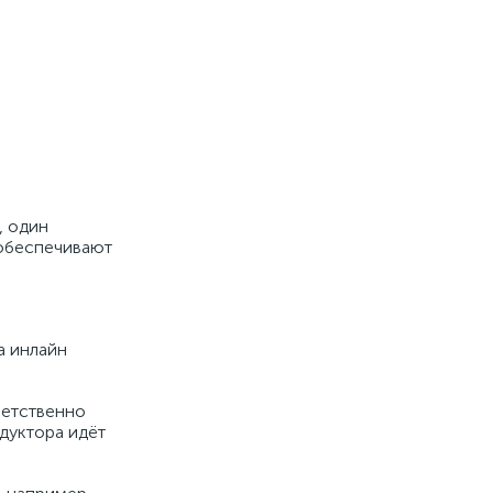
, один
 обеспечивают
а инлайн
ветственно
дуктора идёт