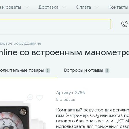
 и советы
Доставка
Оплата
Контакты
азовое оборудование
Inline со встроенным манометр
олнительные товары
Вопросы и отзывы
9
5
Артикул:
2786
5 отзывов
Компактный редуктор для регули
газа (например, CO
или азота), п
2
газового баллона в кег или ЦКТ.
использовать для понижения дав