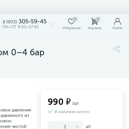
0
0
305-59-45
8 (903)
ПН–ПТ 9:00–17:45
Избранное
Корзина
Войти
ом 0–4 бар
990 ₽
/шт.
ровки давления
В наличии много
одаваемого из
 Можно
ления чистой
-
+
шт.