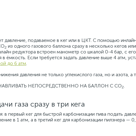
ует давление, подаваемое в кег или в ЦКТ. С помощью инлай
CO
из одного газового баллона сразу в несколько кегов или
2
нлайн редуктора встроен манометр со шкалой 0-4 бар, с е
 в ёмкость. Если требуется задать давление выше 4 атм, ус
ой до 6 атм
.
жения давления не только углекислого газа, но и азота, а 
ТАНАВЛИВАТЬ НЕПОСРЕДСТВЕННО НА БАЛЛОН С СО
.
2
чи газа сразу в три кега
ся: в первый кег для быстрой карбонизации пива подать давле
ние в 1 атм, а в третий кег для карбонизации пилзнера — 0,