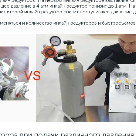
инлайн редукторы. На первом инлайн редукторе выставляется
вшее давление в 4 атм инлайн редуктор понизит до 1 атм. Н
чит второй инлайн редуктор снизит поступившее давление до
 меняться и количество инлайн редукторов и быстросъёмов 
оров при подачи различного давления