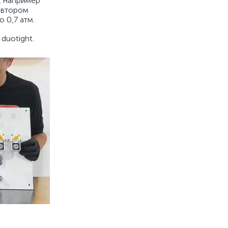
, например
а втором
 0,7 атм.
duotight.