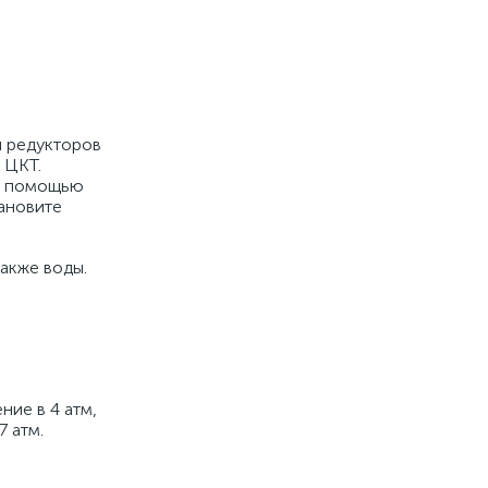
н редукторов
 ЦКТ.
го помощью
тановите
также воды.
ние в 4 атм,
7 атм.