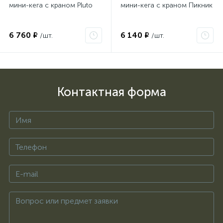
мини-кега с краном Pluto
мини-кега с краном Пикник
6 760 ₽
6 140 ₽
/шт.
/шт.
Контактная форма