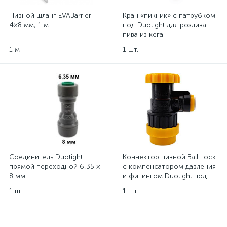
Пивной шланг EVABarrier
Кран «пикник» с патрубком
4×8 мм, 1 м
под Duotight для розлива
пива из кега
1 м
1 шт.
Соединитель Duotight
Коннектор пивной Ball Lock
прямой переходной 6,35 ×
с компенсатором давления
8 мм
и фитингом Duotight под
шланг Ø8 мм
1 шт.
1 шт.