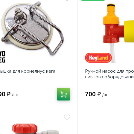
ышка для корнелиус кега
Ручной насос для пр
пивного оборудовани
бутылки
90 ₽
700 ₽
/шт.
/шт.