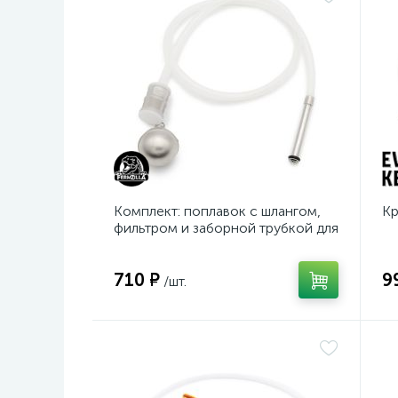
Комплект: поплавок с шлангом,
Кр
фильтром и заборной трубкой для
кега
710 ₽
9
/шт.