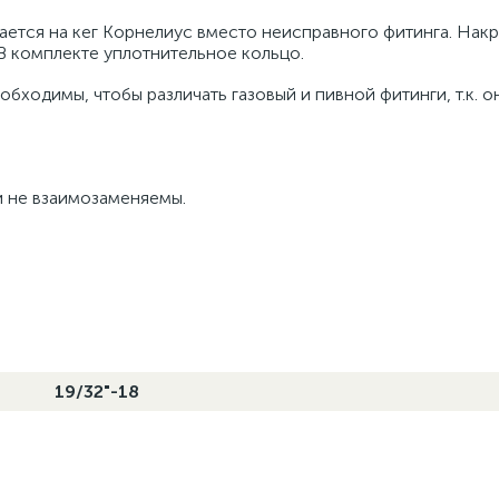
вается на кег Корнелиус вместо неисправного фитинга. Накр
 В комплекте уплотнительное кольцо.
бходимы, чтобы различать газовый и пивной фитинги, т.к. о
и не взаимозаменяемы.
19/32"-18