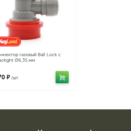
ннектор газовый Ball Lock с
otight Ø6,35 мм
70 ₽
/шт.