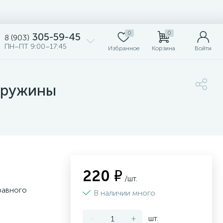
0
0
305-59-45
8 (903)
ПН–ПТ 9:00–17:45
Избранное
Корзина
Войти
 пружины
220 ₽
/шт.
равного
В наличии много
-
+
шт.