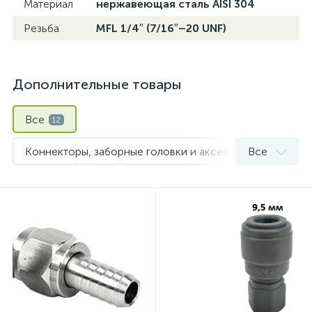
Материал
нержавеющая сталь AISI 304
Резьба
MFL 1/4″ (7/16″–20 UNF)
Дополнительные товары
Все
12
Коннекторы, заборные головки и аксессуары для кегов
Все
Пивные краны и колонны
2
Соединения Duotight
1
Уплотнения и прокладки
1
Цанговые фитинги Duotight
1
Шланги и хомуты