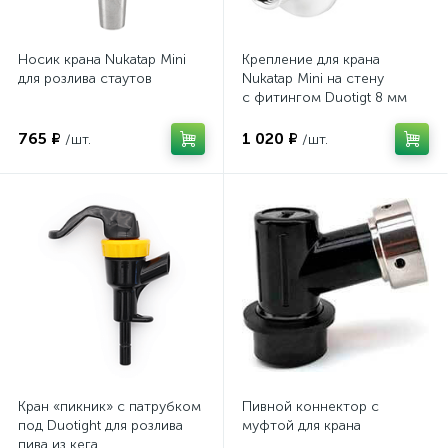
Носик крана Nukatap Mini
Крепление для крана
для розлива стаутов
Nukatap Mini на стену
с фитингом Duotigt 8 мм
765 ₽
1 020 ₽
/шт.
/шт.
Кран «пикник» с патрубком
Пивной коннектор с
под Duotight для розлива
муфтой для крана
пива из кега