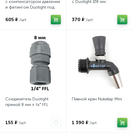
с компенсатором давления
с Duotight Ø8 мм
и фитингом Duotight под
шланг Ø8 мм
605 ₽
370 ₽
/шт.
/шт.
Соединитель Duotight
Пивной кран Nukatap Mini
прямой 8 мм × ¼″ FFL
155 ₽
1 390 ₽
/шт.
/шт.