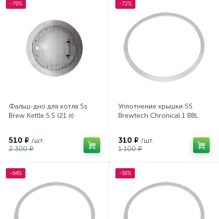
-78%
-72%
Фальш-дно для котла Ss
Уплотнение крышки SS
Brew Kettle 5.5 (21 л)
Brewtech Chronical 1 BBL
510 ₽
310 ₽
/шт.
/шт.
2 300 ₽
1 100 ₽
-64%
-59%