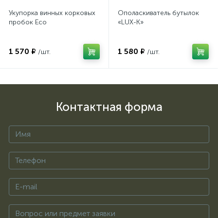
Укупорка винных корковых
Ополаскиватель бутылок
пробок Eco
«LUX-K»
1 570 ₽
1 580 ₽
/шт.
/шт.
Контактная форма