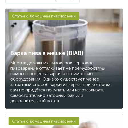
Статьи о домашнем пивоварении
Варка пива в мешке (BIAB)
Многих домашних пивоваров зерновое
пивоварение отталкивает не премудростями
самого процесса варки, а стоимостью
оборудования. Однако существует менее
затратный способ варки из зерна, при котором
вам не придётся покупать или изготавливать
самостоятельно заторный бак или
дополнительный котёл.
Статьи о домашнем пивоварении