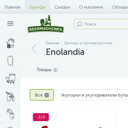
Главная
Бренды
Скидки
О магазине
Обзоры
Главная
Бренды и производители
Enolandia
Товары
1
Все
Укупорки и укупориватели бут
1
-31%