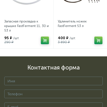
Запасная прокладка к
Удлинитель ножек
крышке FastFerment 11, 30 и
FastFerment 53 л
53 л
95 ₽
400 ₽
/шт.
/шт.
290 ₽
3 890 ₽
Контактная форма