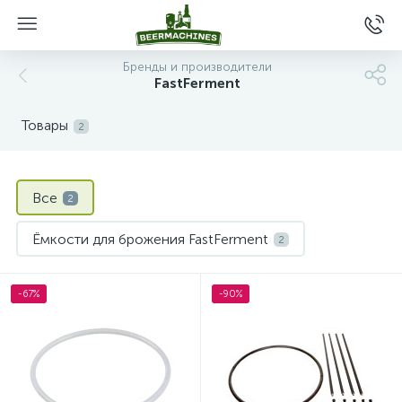
Бренды и производители
FastFerment
Товары
2
Все
2
Ёмкости для брожения FastFerment
2
-67%
-90%