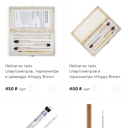
Набор из трёх
Набор из трёх
спиртометров, термометра
спиртометров и
и цилиндра «Hoppy Brew»
термометра «Hoppy Brew»
в деревянном футляре
(кейсе)
450 ₽
400 ₽
/шт.
/шт.