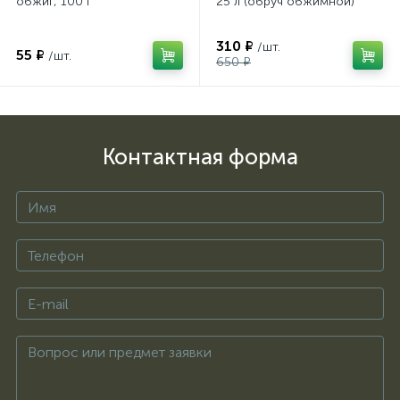
обжиг, 100 г
25 л (обруч обжимной)
310 ₽
/шт.
55 ₽
/шт.
650 ₽
Контактная форма