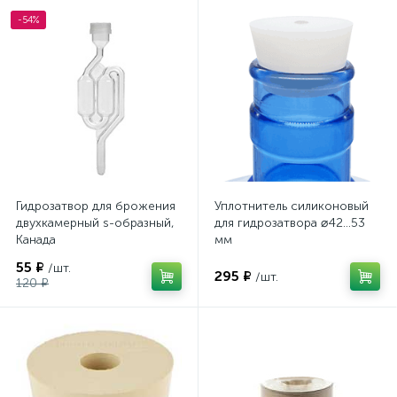
-54%
Гидрозатвор для брожения
Уплотнитель силиконовый
двухкамерный s-образный,
для гидрозатвора ⌀42…53
Канада
мм
55 ₽
/шт.
295 ₽
/шт.
120 ₽