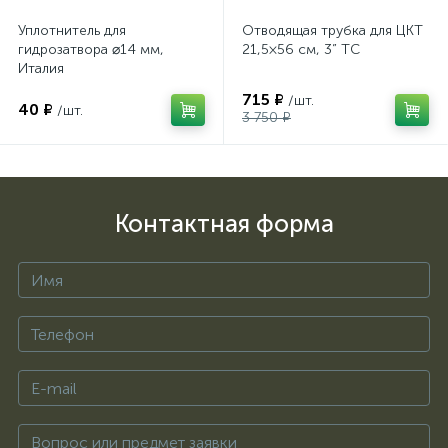
Уплотнитель для
Отводящая трубка для ЦКТ
гидрозатвора ⌀14 мм,
21,5×56 см, 3” TC
Италия
715 ₽
/шт.
40 ₽
/шт.
3 750 ₽
Контактная форма