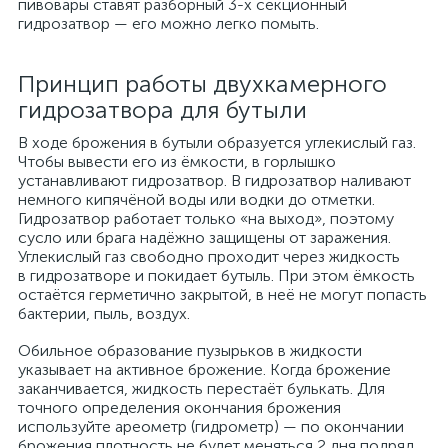
пивовары ставят разборный 3-х секционный
гидрозатвор — его можно легко помыть.
Принцип работы двухкамерного
гидрозатвора для бутыли
В ходе брожения в бутыли образуется углекислый газ.
Чтобы вывести его из ёмкости, в горлышко
устанавливают гидрозатвор. В гидрозатвор наливают
немного кипячёной воды или водки до отметки.
Гидрозатвор работает только «на выход», поэтому
сусло или брага надёжно защищены от заражения.
Углекислый газ свободно проходит через жидкость
в гидрозатворе и покидает бутыль. При этом ёмкость
остаётся герметично закрытой, в неё не могут попасть
бактерии, пыль, воздух.
Обильное образование пузырьков в жидкости
указывает на активное брожение. Когда брожение
заканчивается, жидкость перестаёт булькать. Для
точного определения окончания брожения
используйте ареометр (гидрометр) — по окончании
брожения плотность не будет меняться 2 дня подряд.