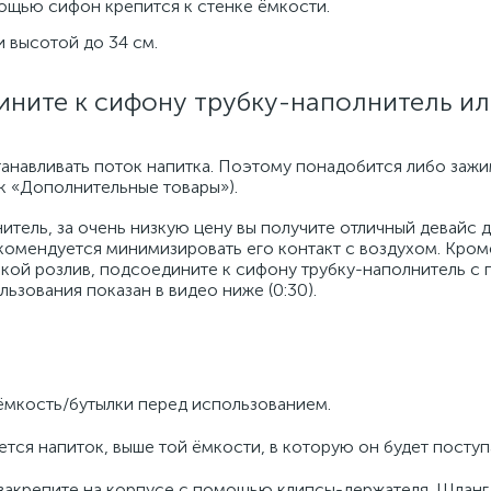
мощью сифон крепится к стенке ёмкости.
 высотой до 34 см.
ините к сифону трубку-наполнитель и
танавливать поток напитка. Поэтому понадобится либо зажи
ок «Дополнительные товары»).
тель, за очень низкую цену вы получите отличный девайс 
комендуется минимизировать его контакт с воздухом. Кроме
кой розлив, подсоедините к сифону трубку-наполнитель с 
ьзования показан в видео ниже (0:30).
мкость/бутылки перед использованием.
тся напиток, выше той ёмкости, в которую он будет поступ
 закрепите на корпусе с помощью клипсы-держателя. Шланг