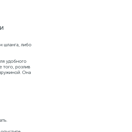
ли
м шланга, либо
для удобного
 того, розлив
пружиной. Она
ать.
 опустите