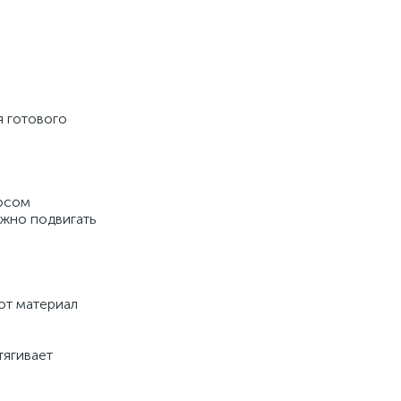
я готового
сосом
ужно подвигать
от материал
тягивает