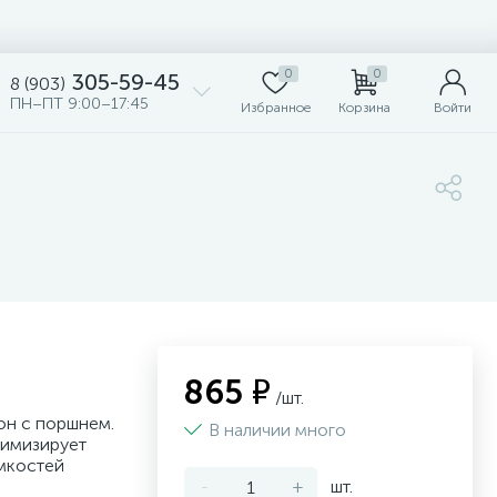
0
0
305-59-45
8 (903)
ПН–ПТ 9:00–17:45
Избранное
Корзина
Войти
5
865 ₽
/шт.
он с поршнем.
В наличии много
нимизирует
ёмкостей
-
+
шт.