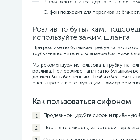
В комплекте клипса-держатель, с её по
Сифон подходит для перелива из ёмкости
Розлив по бутылкам: подсоед
используйте зажим шланга
При розливе по бутылкам требуется часто ос
трубка-наполнитель с клапаном (см. ниже бл
Мы рекомендуем использовать трубку-наполни
розлива. При розливе напитка по бутылкам ре
должен быть беспенным. Чтобы обеспечить та
очень проста в эксплуатации, пример её испол
Как пользоваться сифоном
Продезинфицируйте сифон и приёмную ё
Поставьте ёмкость, из которой переливае
Опустите сифон в ёмкость с напитком и