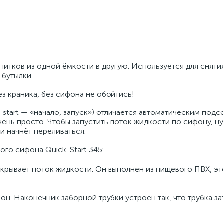
апитков из одной ёмкости в другую. Используется для сняти
 бутылки.
з краника, без сифона не обойтись!
», start — «начало, запуск») отличается автоматическим под
чень просто. Чтобы запустить поток жидкости по сифону, н
и начнёт переливаться.
го сифона Quick-Start 345:
крывает поток жидкости. Он выполнен из пищевого ПВХ, эт
н. Наконечник заборной трубки устроен так, что трубка за