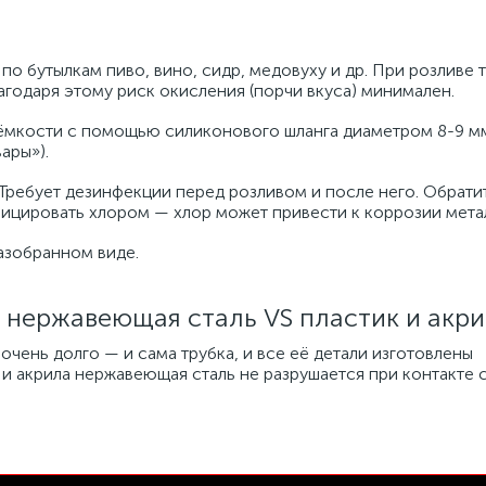
 по бутылкам пиво, вино, сидр, медовуху и др. При розливе 
агодаря этому риск окисления (порчи вкуса) минимален.
 ёмкости с помощью силиконового шланга диаметром 8-9 м
ары»).
 Требует дезинфекции перед розливом и после него. Обрати
ицировать хлором — хлор может привести к коррозии мета
азобранном виде.
 нержавеющая сталь VS пластик и акр
очень долго — и сама трубка, и все её детали изготовлены
 и акрила нержавеющая сталь не разрушается при контакте 