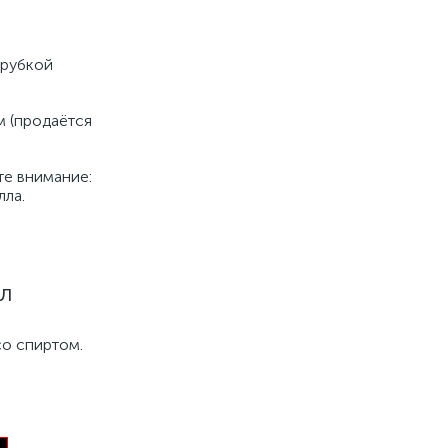
трубкой
м (продаётся
те внимание:
лла.
ил
со спиртом.