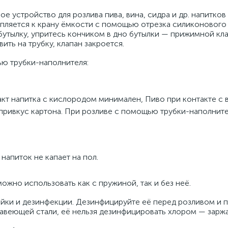
 устройство для розлива пива, вина, сидра и др. напитков 
епляется к крану ёмкости с помощью отрезка силиконового 
 бутылку, упритесь кончиком в дно бутылки — прижимной кл
ить на трубку, клапан закроется.
ю трубки-наполнителя:
акт напитка с кислородом минимален, Пиво при контакте с 
привкус картона. При розливе с помощью трубки-наполните
напиток не капает на пол.
жно использовать как с пружиной, так и без неё.
ойки и дезинфекции. Дезинфицируйте её перед розливом и п
авеющей стали, её нельзя дезинфицировать хлором — заржа