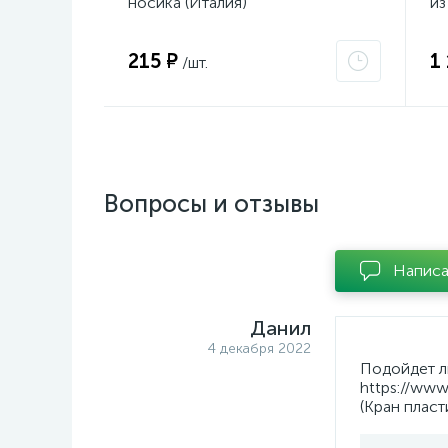
носика (Италия)
из
215 ₽
1
/шт.
Вопросы и отзывы
Написа
Данил
4 декабря 2022
Подойдет л
https://www
(Кран плас