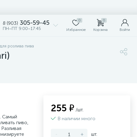
0
0
305-59-45
8 (903)
ПН–ПТ 9:00–17:45
Избранное
Корзина
Войти
для розлива пива
ri)
255 ₽
/шт.
. Самый
В наличии много
ливать пиво,
. Разливая
имизируете
-
+
шт.