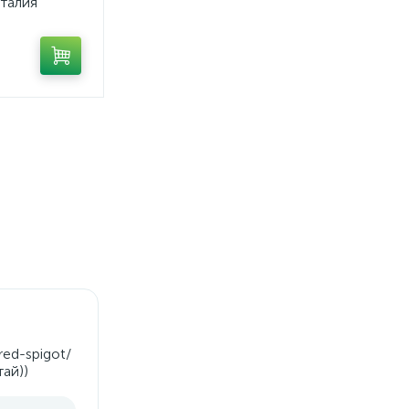
талия
red-spigot/
ай))