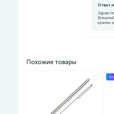
Ответ м
Здравств
Внешний
краник а
Похожие товары
Хи