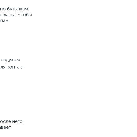
по бутылкам.
шланга. Чтобы
апан
воздухом
ля контакт
осле него.
веет.