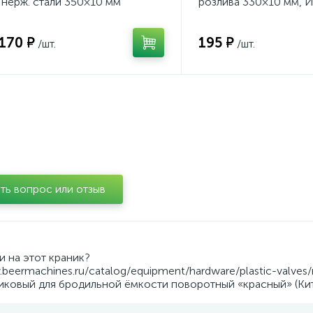
 нерж. стали 350×10 мм
розлива 330×10 мм, И
 170 ₽
195 ₽
/шт.
/шт.
ть вопрос или отзыв
и на этот краник?
.beermachines.ru/catalog/equipment/hardware/plastic-valves/
тиковый для бродильной ёмкости поворотный «красный» (Кит