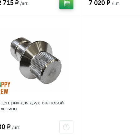
2 715 ₽
7 020 ₽
/шт.
/шт.
центрик для двух-валковой
ельницы
00 ₽
/шт.