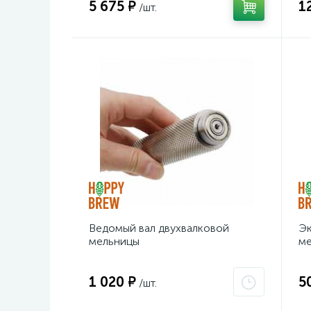
5 675 ₽
1
/шт.
Ведомый вал двухвалковой
Эк
мельницы
м
1 020 ₽
5
/шт.