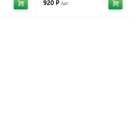
920 ₽
/шт.