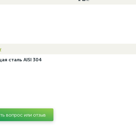
w
я сталь AISI 304
ть вопрос или отзыв