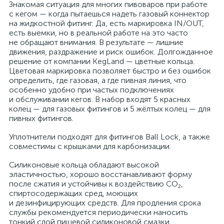
Знакомая ситуация для многих пивоваров при работе
с кегом — когда пытаешься надеть газовый коннектор
на жидкостной фитинг. Да, есть маркировка IN/OUT,
есть выемки, но в реальной работе на это часто
не обращают внимания. В результате — лишние
движения, раздражение и риск ошибок. Долгожданное
решение от компании KegLand — цветные кольца.
Цветовая маркировка позволяет быстро и без ошибок
определить, где газовая, а где пивная линия, что
особенно удобно при частых подключениях
и обслуживании кегов. В набор входят 5 красных
колец — для газовых фитингов и 5 жёлтых колец — для
пивных фитингов.
Уплотнители подходят для фитингов Ball Lock, а также
совместимы с крышками для карбонизации.
Силиконовые кольца обладают высокой
эластичностью, хорошо восстанавливают форму
после сжатия и устойчивы к воздействию CO₂,
спиртосодержащих сред, моющих
и дезинфицирующих средств. Для продления срока
службы рекомендуется периодически наносить
тонкий слой пищевой силиконовой смазки.