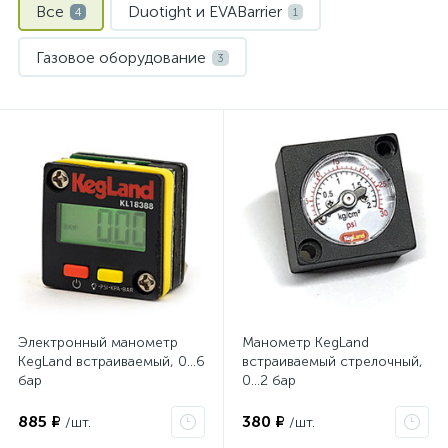
Все
Duotight и EVABarrier
4
1
Газовое оборудование
3
Электронный манометр
Манометр KegLand
KegLand встраиваемый, 0…6
встраиваемый стрелочный,
бар
0…2 бар
885 ₽
380 ₽
/шт.
/шт.