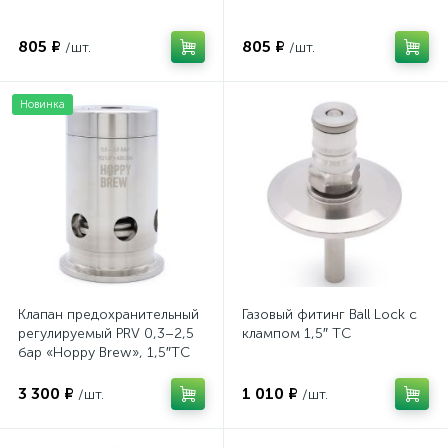
805 ₽
805 ₽
/шт.
/шт.
Новинка
Клапан предохранительный
Газовый фитинг Ball Lock с
регулируемый PRV 0,3–2,5
клампом 1,5″ TC
бар «Hoppy Brew», 1,5″TC
3 300 ₽
1 010 ₽
/шт.
/шт.