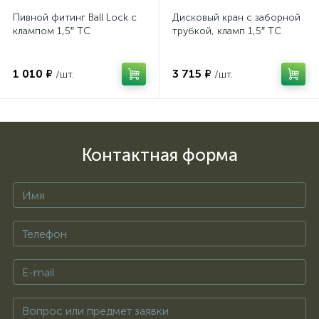
Пивной фитинг Ball Lock с
Дисковый кран с заборной
клампом 1,5″ TC
трубкой, кламп 1,5″ TC
1 010 ₽
3 715 ₽
/шт.
/шт.
Контактная форма