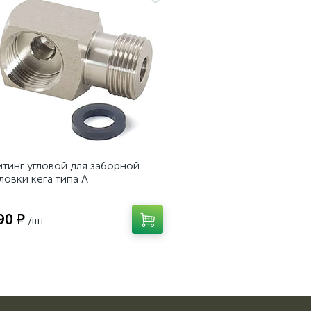
тинг угловой для заборной
ловки кега типа А
90 ₽
/шт.