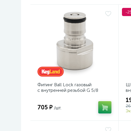
-2
Фитинг Ball Lock газовый
Шт
с внутренней резьбой G 5/8
вн
13
1
26
705 ₽
/шт.
Эк