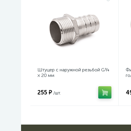
Штуцер с наружной резьбой G¾
Фи
× 20 мм
го
255 ₽
4
/шт.