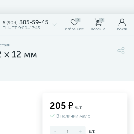
0
0
305-59-45
8 (903)
ПН–ПТ 9:00–17:45
Избранное
Корзина
Войти
стали
 × 12 мм
205 ₽
/шт.
В наличии мало
-
+
шт.