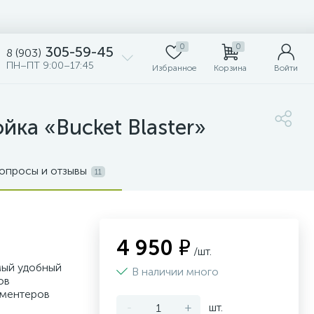
0
0
305-59-45
8 (903)
ПН–ПТ 9:00–17:45
Избранное
Корзина
Войти
йка «Bucket Blaster»
опросы и отзывы
11
4 950 ₽
/шт.
мый удобный
В наличии много
ов
ерментеров
-
+
шт.