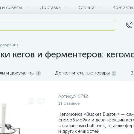
 и советы
Доставка
Оплата
Контакты
воварения
и кегов и ферментеров: кегомо
лы и документы
Дополнительные товары
В
1
1
Артикул:
6742
11 отзывов
Кегомойка «Bucket Blaster» — са
способ мойки и дезинфекции кег
с фитингами ball lock, а также ф
и других ёмкостей.