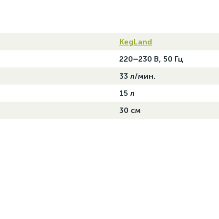
KegLand
220–230 В, 50 Гц
33 л/мин.
15 л
30 см