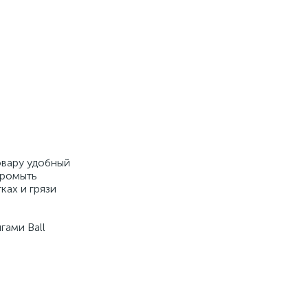
овару удобный
промыть
ках и грязи
гами Ball