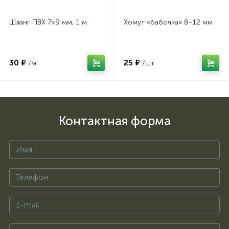
Шланг ПВХ 7×9 мм, 1 м
Хомут «бабочка» 8–12 мм
30 ₽
25 ₽
/м
/шт.
Контактная форма