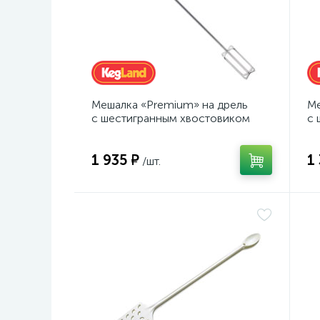
Мешалка «Premium» на дрель
Ме
с шестигранным хвостовиком
с 
1 935 ₽
1
/шт.