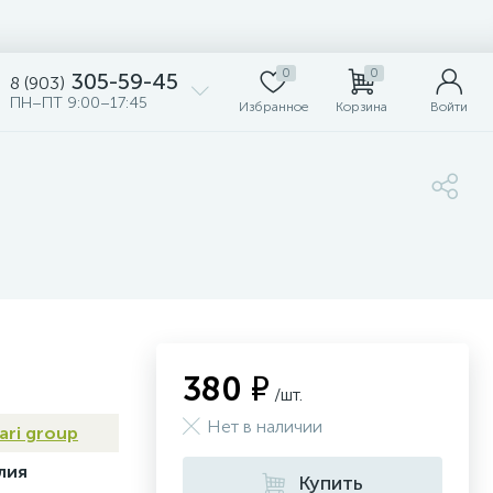
0
0
305-59-45
8 (903)
ПН–ПТ 9:00–17:45
Избранное
Корзина
Войти
380 ₽
/шт.
Нет в наличии
ari group
лия
Купить