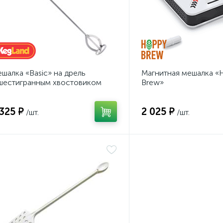
шалка «Basic» на дрель
Магнитная мешалка «
шестигранным хвостовиком
Brew»
 325 ₽
2 025 ₽
/шт.
/шт.