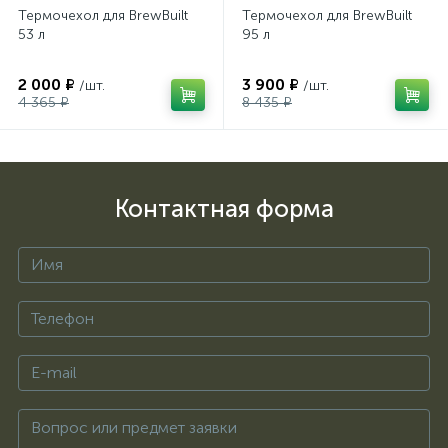
Термочехол для BrewBuilt
Термочехол для BrewBuilt
53 л
95 л
2 000 ₽
3 900 ₽
/шт.
/шт.
4 365 ₽
8 435 ₽
Контактная форма