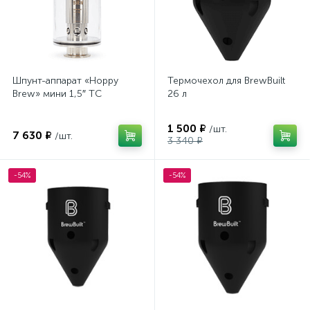
Шпунт-аппарат «Hoppy
Термочехол для BrewBuilt
Brew» мини 1,5″ TC
26 л
1 500 ₽
/шт.
7 630 ₽
/шт.
3 340 ₽
-54%
-54%