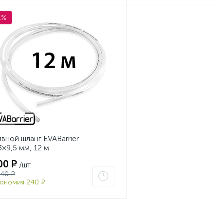
1%
вной шланг EVABarrier
3×9,5 мм, 12 м
00 ₽
/шт.
140 ₽
ономия 240 ₽