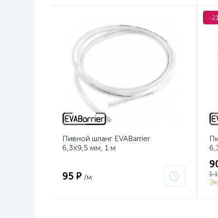
-2
Пивной шланг EVABarrier
Пи
6,3×9,5 мм, 1 м
6,
9
1 
95 ₽
/м
Эк