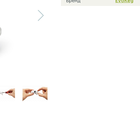
Бренд
EvoKeg