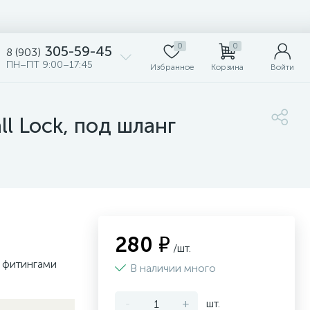
0
0
305-59-45
8 (903)
ПН–ПТ 9:00–17:45
Избранное
Корзина
Войти
l Lock, под шланг
280 ₽
/шт.
с фитингами
В наличии много
-
+
шт.