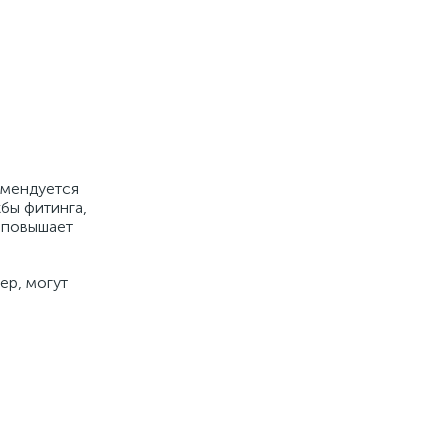
омендуется
бы фитинга,
а повышает
ер, могут