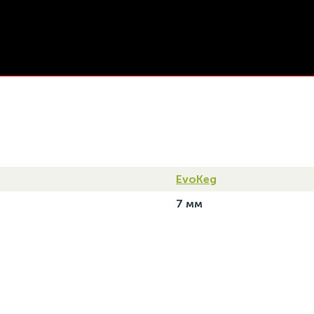
EvoKeg
7 мм