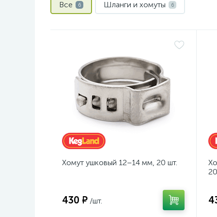
Все
Шланги и хомуты
6
6
Хомут ушковый 12–14 мм, 20 шт.
Хо
20
430 ₽
4
/шт.